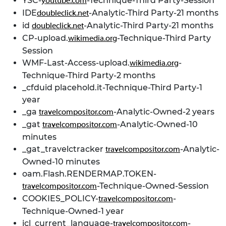
YSC-
-Technique-Third Party-Session
youtube.com
IDE
-Analytic-Third Party-21 months
doubleclick.net
id
-Analytic-Third Party-21 months
doubleclick.net
CP-upload.
-Technique-Third Party
wikimedia.org
Session
WMF-Last-Access-upload.
-
wikimedia.org
Technique-Third Party-2 months
_cfduid placehold.it-Technique-Third Party-1
year
_ga
-Analytic-Owned-2 years
travelcompositor.com
_gat
-Analytic-Owned-10
travelcompositor.com
minutes
_gat_travelctracker
-Analytic-
travelcompositor.com
Owned-10 minutes
oam.Flash.RENDERMAP.TOKEN-
-Technique-Owned-Session
travelcompositor.com
COOKIES_POLICY-
-
travelcompositor.com
Technique-Owned-1 year
icl_current_language-
-
travelcompositor.com